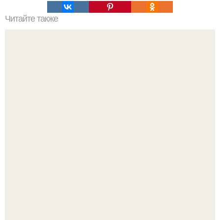
Читайте также
Мой уходовый ритуал: как создать идеальную
косметическую программу для вашего тела
Срезала старую ветку смородины, а внутри вместо