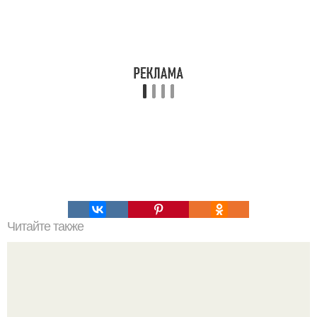
Читайте также