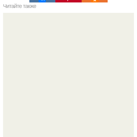
Читайте также
Самозванец выдал себя за хирурга и вылечил 15
человек из 16.
Срезала старую ветку смородины, а внутри вместо
нормальной светлой сердцевины оказалась чёрная