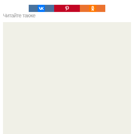
Читайте также
Не советуют есть на голодный желудок:
Депутат Горелкин слухи о блокировке Steam в России