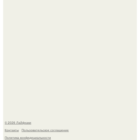
Из мягких груш красивого варенья дольками не
получится.
Одно случайное фото эфиопской девушки Элизабет
деста мгновенно разлетелось по всему интернету и
сделало её новой звездой соцсетей.
© 2026 Лайфхаки
Контакты
Пользовательское соглашение
Политика конфидециальности