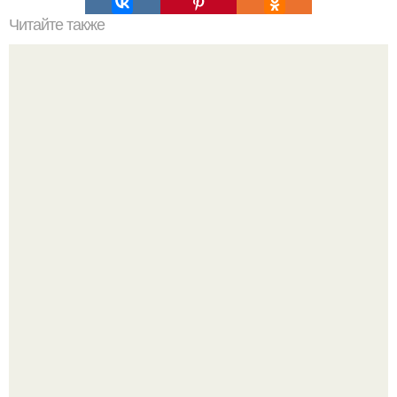
Читайте также
Предлагаю вам сделать самодельный фонарик,
работающий на воде!
Баклажаны отдельно не жарю.