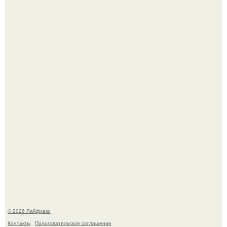
Яблок много - вроде радоваться надо.
Сняли лук или ранний картофель и бросили голую грядку
до весны?
© 2026 Лайфхаки
Контакты
Пользовательское соглашение