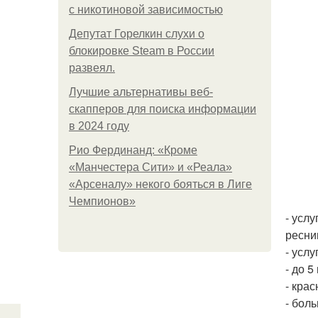
с никотиновой зависимостью
Депутат Горелкин слухи о
блокировке Steam в России
развеял.
Лучшие альтернативы веб-
скапперов для поиска информации
в 2024 году
Рио Фердинанд: «Кроме
«Манчестера Сити» и «Реала»
«Арсеналу» некого бояться в Лиге
Чемпионов»
- усл
ресни
- усл
- до 5
- кра
- боль