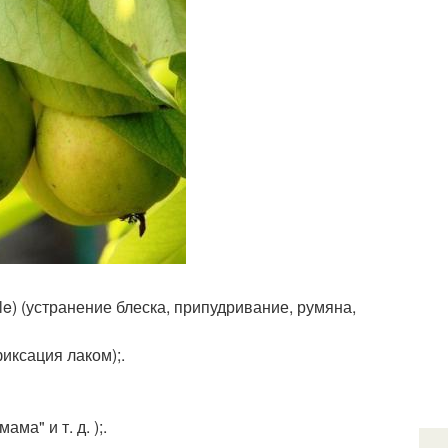
e) (устранение блеска, припудривание, румяна,
фиксация лаком);.
ма" и т. д. );.