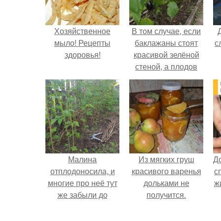
Хозяйственное
В том случае, если
мыло! Рецепты
баклажаны стоят
с
здоровья!
красивой зелёной
стеной, а плодов
почти не видно -
радоваться тут
нечему.
Малина
Из мягких груш
Д
отплодоносила, и
красивого варенья
с
многие про неё тут
дольками не
ж
же забыли до
получится.
следующего лета.