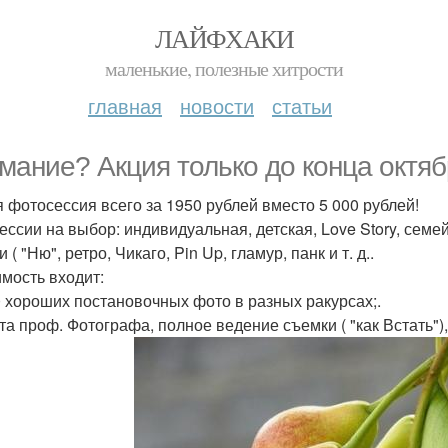
ЛАЙФХАКИ
маленькие, полезные хитрости
главная
новости
статьи
мание? Акция только до конца октяб
 фотосессия всего за 1950 рублей вместо 5 000 рублей!
ессии на выбор: индивидуальная, детская, Love Story, семе
 ( "Ню", ретро, Чикаго, Pin Up, гламур, панк и т. д..
имость входит:
50 хороших постановочных фото в разных ракурсах;.
ота проф. Фотографа, полное ведение съемки ( "как Встать")