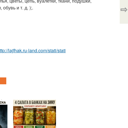
лья, цветы, цепь, вуалетки, ткани, подушки,
⇨
бувь и т. д. );.
ttp://lajfhak.ru-land.com/stati/stati