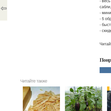
- весь
⇦
сабли,
- мин
- 5 о
- быст
- ски
Читай
Понр
Читайте также