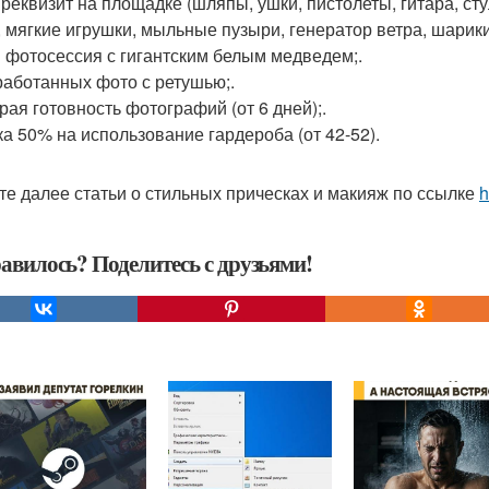
 реквизит на площадке (шляпы, ушки, пистолеты, гитара, сту
 мягкие игрушки, мыльные пузыри, генератор ветра, шарики, о
и фотосессия с гигантским белым медведем;.
бработанных фото с ретушью;.
рая готовность фотографий (от 6 дней);.
дка 50% на использование гардероба (от 42-52).
те далее статьи о стильных прическах и макияж по ссылке
h
авилось? Поделитесь с друзьями!