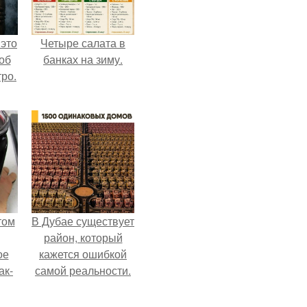
 это
Четыре салата в
об
банках на зиму.
ро.
том
В Дубае существует
район, который
ое
кажется ошибкой
ак-
самой реальности.
т.