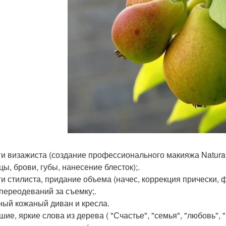
уги визажиста (создание профессионального макияжа Natural
цы, брови, губы, нанесение блесток);.
уги стилиста, придание объема (начес, коррекция прически, 
 переодеваний за съемку;.
сный кожаный диван и кресла.
шие, яркие слова из дерева ( "Счастье", "семья", "любовь", "ма