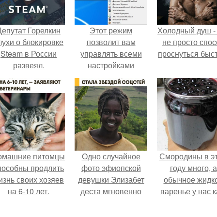
Депутат Горелкин
Этот режим
Холодный душ -
лухи о блокировке
позволит вам
не просто спос
Steam в России
управлять всеми
проснуться быст
развеял.
настройками
Windows из
удобного
графического
меню.
омашние питомцы
Одно случайное
Смородины в э
пособны продлить
фото эфиопской
году много, а
изнь своих хозяев
девушки Элизабет
обычное жидк
на 6-10 лет.
деста мгновенно
варенье у нас к
разлетелось по
то не очень едя
всему интернету и