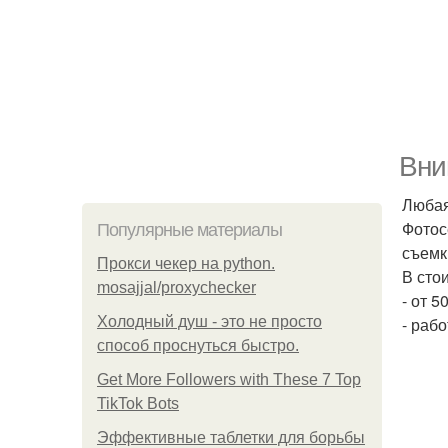
Вни
Любая
Фотос
Популярные материалы
съемки
Прокси чекер на python.
В сто
mosajjal/proxychecker
- от 
Холодный душ - это не просто
- раб
способ проснуться быстро.
Get More Followers with These 7 Top
TikTok Bots
Эффективные таблетки для борьбы