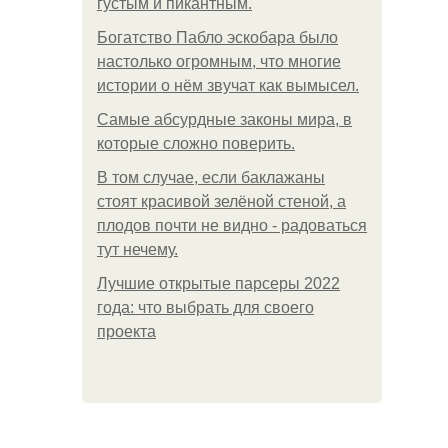
густым и пикантным.
Богатство Пабло эскобара было
настолько огромным, что многие
истории о нём звучат как вымысел.
Самые абсурдные законы мира, в
которые сложно поверить.
В том случае, если баклажаны
стоят красивой зелёной стеной, а
плодов почти не видно - радоваться
тут нечему.
Лучшие открытые парсеры 2022
года: что выбрать для своего
проекта