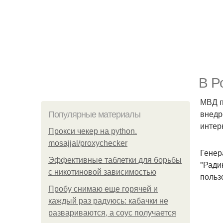
В Р
МВД п
внедр
Популярные материалы
интер
Прокси чекер на python.
mosajjal/proxychecker
Генер
Эффективные таблетки для борьбы
"Ради
с никотиновой зависимостью
польз
Пробу снимаю еще горячей и
каждый раз радуюсь: кабачки не
развариваются, а соус получается