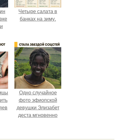
кин
Четыре салата в
вке
банках на зиму.
ии
мцы
Одно случайное
ить
фото эфиопской
яев
девушки Элизабет
деста мгновенно
разлетелось по
всему интернету и
сделало её новой