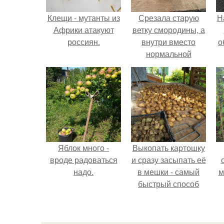
Клещи - мутанты из
Срезала старую
Н
Африки атакуют
ветку смородины, а
россиян.
внутри вместо
о
нормальной
светлой
сердцевины
оказалась чёрная
пустота.
Яблок много -
Выкопать картошку
вроде радоваться
и сразу засыпать её
надо.
в мешки - самый
м
быстрый способ
спрятать вместе с
урожаем гниль,
порезы и больные