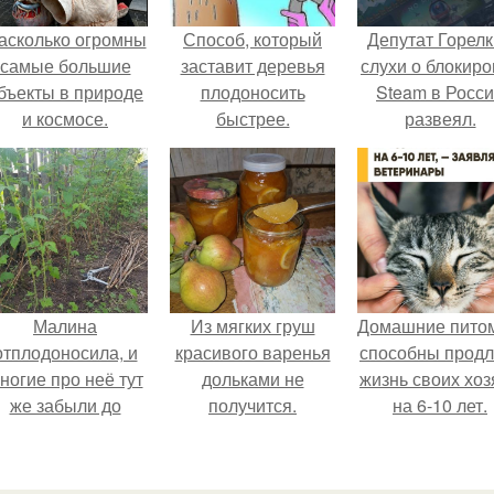
асколько огромны
Способ, который
Депутат Горел
самые большие
заставит деревья
слухи о блокиро
бъекты в природе
плодоносить
Steam в Росс
и космосе.
быстрее.
развеял.
Малина
Из мягких груш
Домашние пито
отплодоносила, и
красивого варенья
способны продл
ногие про неё тут
дольками не
жизнь своих хоз
же забыли до
получится.
на 6-10 лет.
следующего лета.