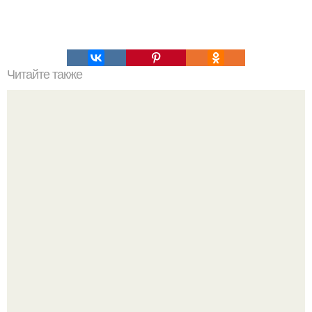
Читайте также
Впн прокси мастер как пользоваться: все, что нужно
знать о VPN-прокси