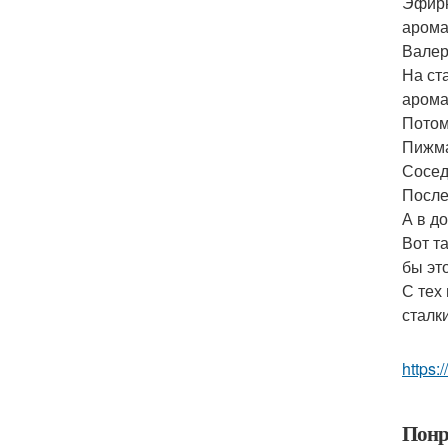
Эфирн
арома
Валер
На ст
арома
Потом
Пижма
Сосед
После
А в д
Вот т
бы эт
С тех
сталк
https:/
Понр