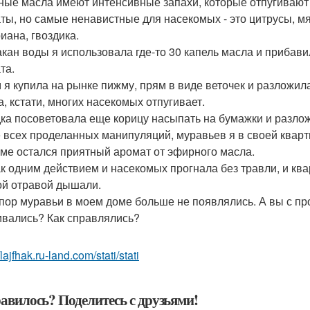
ые масла имеют интенсивные запахи, которые отпугивают
ты, но самые ненавистные для насекомых - это цитрусы, мят
иана, гвоздика.
акан воды я использовала где-то 30 капель масла и прибави
та.
 я купила на рынке пижму, прям в виде веточек и разложил
, кстати, многих насекомых отпугивает.
ка посоветовала еще корицу насыпать на бумажки и разложи
 всех проделанных манипуляций, муравьев я в своей кварт
оме остался приятный аромат от эфирного масла.
ак одним действием и насекомых прогнала без травли, и кв
ой отравой дышали.
 пор муравьи в моем доме больше не появлялись. А вы с п
ивались? Как справлялись?
/lajfhak.ru-land.com/stati/stati
авилось? Поделитесь с друзьями!