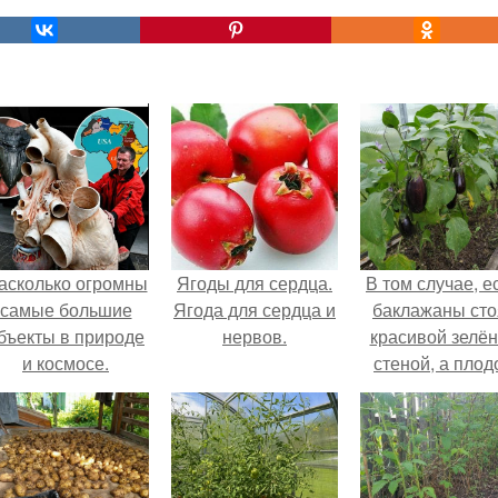
асколько огромны
Ягоды для сердца.
В том случае, е
самые большие
Ягода для сердца и
баклажаны сто
бъекты в природе
нервов.
красивой зелё
и космосе.
стеной, а плод
почти не видно
радоваться ту
нечему.