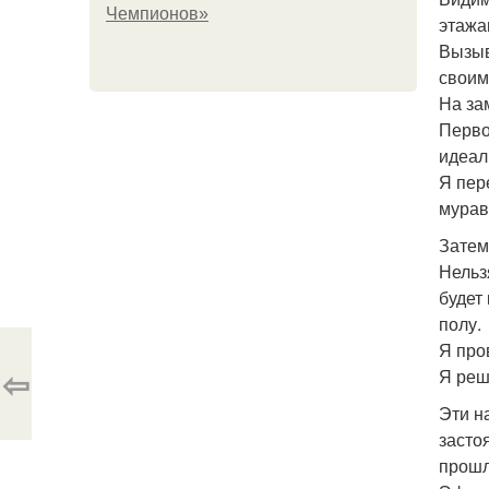
Чемпионов»
этажа
Вызыв
своим
На за
Перво
идеал
Я пер
мурав
Затем
Нельз
будет
полу.
Я про
⇦
Я реш
Эти н
засто
прошл