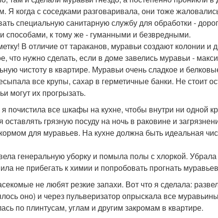
м. Я когда с соседками разговаривала, они тоже жаловались
ать специальную санитарную службу для обработки - доро
и способами, к тому же - гуманными и безвредными.
метку! В отличие от тараканов, муравьи создают колонии и
е, что нужно сделать, если в доме завелись муравьи - мак
ьную чистоту в квартире. Муравьи очень сладкое и белковы
есыпала все крупы, сахар в герметичные банки. Не стоит о
ьи могут их прогрызать.
 я почистила все шкафы на кухне, чтобы внутри ни одной кр
я оставлять грязную посуду на ночь в раковине и загрязнени
 кормом для муравьев. На кухне должна быть идеальная чисто
вела генеральную уборку и помыла полы с хлоркой. Убрала
ила не прибегать к химии и попробовать прогнать муравье
асекомые не любят резкие запахи. Вот что я сделала: разв
ялось оно) и через пульверизатор опрыскала все муравьин
ась по плинтусам, углам и другим закромам в квартире.