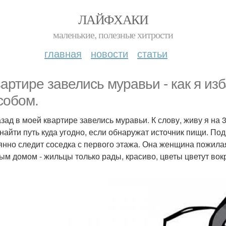
ЛАЙФХАКИ
маленькие, полезные хитрости
главная
новости
статьи
вартире завелись муравьи - как я из
собом.
азад в моей квартире завелись муравьи. К слову, живу я на 
 найти путь куда угодно, если обнаружат источник пищи. П
янно следит соседка с первого этажа. Она женщина пожилая
ым домом - жильцы только рады, красиво, цветы цветут вокр