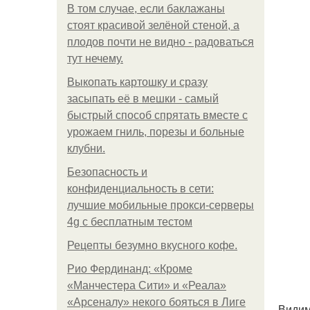
В том случае, если баклажаны
стоят красивой зелёной стеной, а
плодов почти не видно - радоваться
тут нечему.
Выкопать картошку и сразу
засыпать её в мешки - самый
быстрый способ спрятать вместе с
урожаем гниль, порезы и больные
клубни.
Безопасность и
конфиденциальность в сети:
лучшие мобильные прокси-серверы
4g с бесплатным тестом
Рецепты безумно вкусного кофе.
Рио Фердинанд: «Кроме
«Манчестера Сити» и «Реала»
«Арсеналу» некого бояться в Лиге
Видим