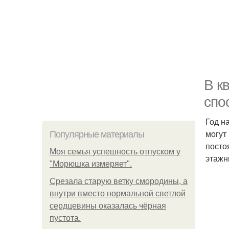
В к
спо
Год н
могут
Популярные материалы
посто
Моя семья успешность отпуском у
этажн
"Морюшка измеряет".
Срезала старую ветку смородины, а
внутри вместо нормальной светлой
сердцевины оказалась чёрная
пустота.