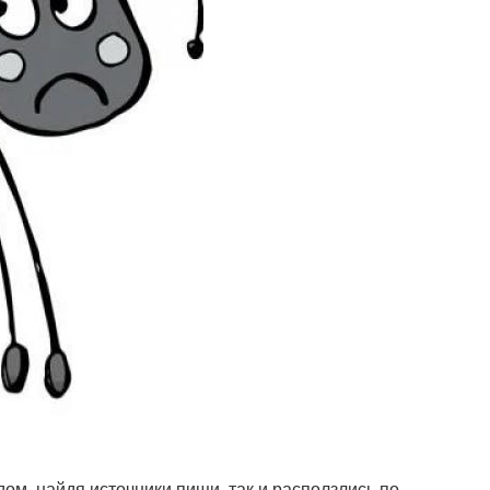
дом, найдя источники пищи, так и расползлись по