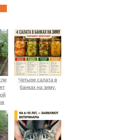
сли
Четыре салата в
ят
банках на зиму.
ной
ов
 -
т