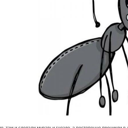
о, там и сделали муравьи гнездо, а постепенно проникли в 