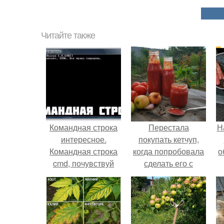
Читайте также
Командная строка
Перестала
Н
интересное.
покупать кетчуп,
Командная строка
когда попробовала
о
cmd, почувствуй
сделать его с
себя хакером.
яблоками.