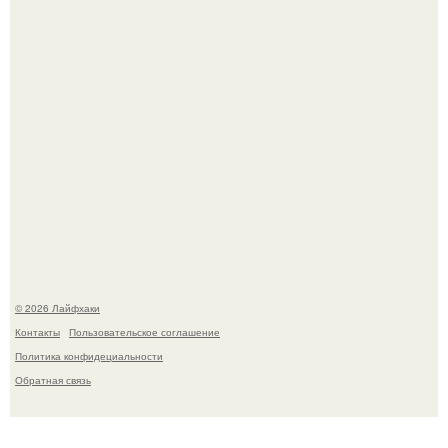
Малина отплодоносила, и многие про неё тут же забыли
до следующего лета.
© 2026 Лайфхаки
Контакты
Пользовательское соглашение
Политика конфидециальности
Обратная связь