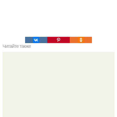
Читайте также
Как выращивать огурцы - пошаговая инструкция для
начинающих: