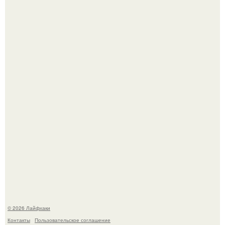
Ботва пожелтела, сосед уже достал вилы, и рука сама
тянется копать картошку.
Автоваз крупнейшее обновление Lada Niva Legend за
всю историю представил.
© 2026 Лайфхаки
Контакты
Пользовательское соглашение