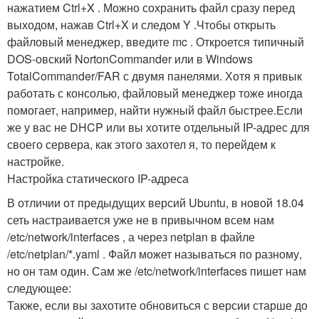
нажатием Ctrl+X . Можно сохранить файл сразу перед
выходом, нажав Ctrl+X и следом Y .Чтобы открыть
файловый менеджер, введите mc . Откроется типичный
DOS-овский NortonCommander или в Windows
TotalCommander/FAR с двумя панелями. Хотя я привык
работать с консолью, файловый менеджер тоже иногда
помогает, например, найти нужный файл быстрее.Если
же у вас не DHCP или вы хотите отдельный IP-адрес для
своего сервера, как этого захотел я, то перейдем к
настройке.
Настройка статического IP-адреса
В отличии от предыдущих версий Ubuntu, в новой 18.04
сеть настраивается уже не в привычном всем нам
/etc/network/interfaces , а через netplan в файле
/etc/netplan/*.yaml . Файл может называться по разному,
но он там один. Сам же /etc/network/interfaces пишет нам
следующее:
Также, если вы захотите обновиться с версии старше до