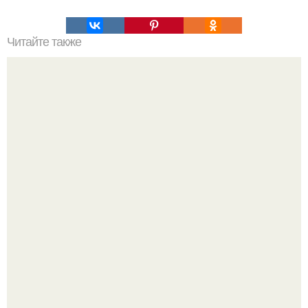
Читайте также
Всего одна добавка в кофе, и вы забудете о проблемах с
почками!