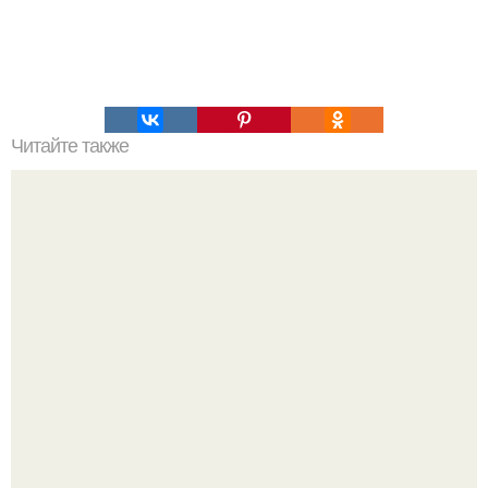
Читайте также
Надписи для органайзера хорошего настроения
распечатать. Идеи "Органайзеров Хорошего
Настроения" с примерами подарочков.