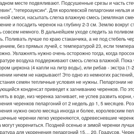
адном месте подвяливают. Подсушенные срезы и часть стебл
евин", "гетероауксин". Для королевской пеларгонии нельзя 
нной смеси, насыпать слегка влажную смесь (земляная смес
ление и посадить черенок на глубину 2-3 см. Землю вокруг 
ь совсем немного. В дальнейшем уходе следить за поливом
ть. Поливать лучше по краю стаканчика, а не под стебель 
ением, без прямых лучей, с температурой 23, если темпера
ожно. Увлажнять нужно очень осторожно тогда, когда просох
ратуре воздуха поддерживают смесь слегка влажной. Пока 
ором циркона (4 капли на литр воды), или рибав - экстра (1
нении ничем не накрывают! Это одно из немногих растений,
стания семян тепличные условия не нужны. Пеларгонии не 
ующийся конденсат приведет к загниванию черенков. По эт
нять в воде, низ черенка загнивает, не успев развить корни
нения черенков пеларгоний от 2 недель до 1, 5 месяцев. 
нения нужно около месяца иногда и более, королевским пела
шечные черенки легко укореняются, одревесневшие черенк
а могут укорениться. Поздней осенью и зимой черенки луч
ратура для укоренения пеларгоний 15… 20. Градусов. Чере