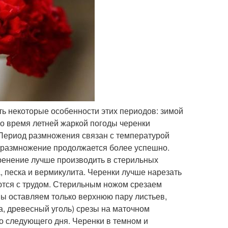
ть некоторые особенности этих периодов: зимой
 во время летней жаркой погоды черенки
. Период размножения связан с температурой
то размножение продолжается более успешно.
ренение лучше производить в стерильных
а, песка и вермикулита. Черенки лучше нарезать
яются с трудом. Стерильным ножом срезаем
мы оставляем только верхнюю пару листьев,
а, древесный уголь) срезы на маточном
до следующего дня. Черенки в темном и