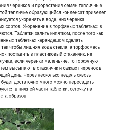
нения черенков и прорастания семян тепличные
ытой тепличке образующийся конденсат приведет
ндуется укоренять в воде, низ черенка
ых сортов. Укоренение в торфяных таблетках: в
тся. Таблетки залить кипятком, после того как
вленных таблетках карандашом сделать
, так чтобы лишняя вода стекла, а торфосмесь
нок поставить в пластиковый стаканчик, не
лучае, если черенки маленькие, то торфяную
атем высыпают в стаканчик и сажают черенок в
ющий день. Через несколько недель сквозь
х будет достаточно много можно пересадить
ются в нижней части таблетки, сеточку на
ста образов.