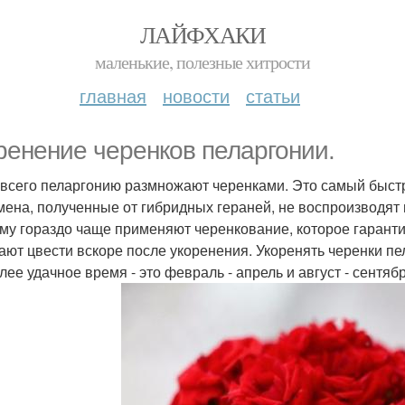
ЛАЙФХАКИ
маленькие, полезные хитрости
главная
новости
статьи
ренение черенков пеларгонии.
всего пеларгонию размножают черенками. Это самый быстр
мена, полученные от гибридных гераней, не воспроизводят 
му гораздо чаще применяют черенкование, которое гарантир
ают цвести вскоре после укоренения. Укоренять черенки пе
лее удачное время - это февраль - апрель и август - сентяб