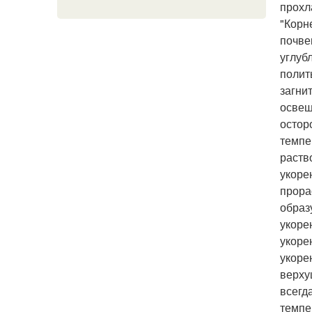
прохл
"Корн
почве
углуб
полит
загни
освещ
остор
темпе
раств
укоре
прора
образ
укоре
укоре
укоре
верху
всегд
темпе