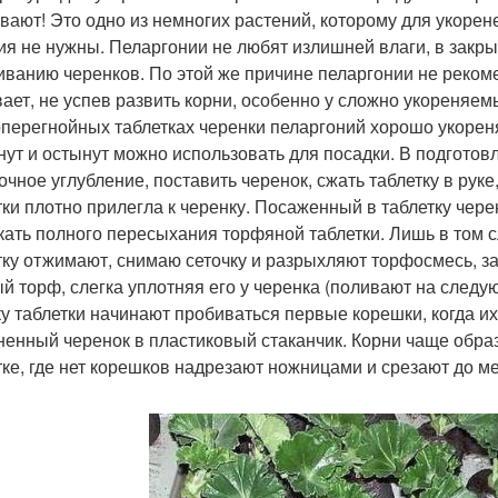
вают! Это одно из немногих растений, которому для укоре
ия не нужны. Пеларгонии не любят излишней влаги, в закр
ниванию черенков. По этой же причине пеларгонии не рекоме
вает, не успев развить корни, особенно у сложно укореняем
перегнойных таблетках черенки пеларгоний хорошо укореняю
нут и остынут можно использовать для посадки. В подгото
очное углубление, поставить черенок, сжать таблетку в руке
тки плотно прилегла к черенку. Посаженный в таблетку чере
кать полного пересыхания торфяной таблетки. Лишь в том с
тку отжимают, снимаю сеточку и разрыхляют торфосмесь, з
й торф, слегка уплотняя его у черенка (поливают на следу
ку таблетки начинают пробиваться первые корешки, когда и
ненный черенок в пластиковый стаканчик. Корни чаще образу
тке, где нет корешков надрезают ножницами и срезают до ме