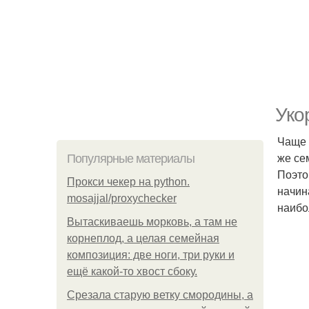
Уко
Чаще 
же се
Популярные материалы
Поэто
Прокси чекер на python.
начин
mosajjal/proxychecker
наибо
Вытаскиваешь морковь, а там не
корнеплод, а целая семейная
композиция: две ноги, три руки и
ещё какой-то хвост сбоку.
Срезала старую ветку смородины, а