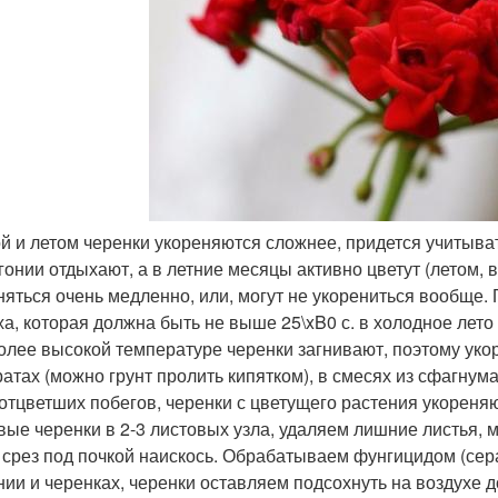
ой и летом черенки укореняются сложнее, придется учитыва
гонии отдыхают, а в летние месяцы активно цветут (летом,
няться очень медленно, или, могут не укорениться вообще
ха, которая должна быть не выше 25\xB0 с. в холодное ле
олее высокой температуре черенки загнивают, поэтому уко
ратах (можно грунт пролить кипятком), в смесях из сфагнум
 отцветших побегов, черенки с цветущего растения укорен
вые черенки в 2-3 листовых узла, удаляем лишние листья, 
 срез под почкой наискось. Обрабатываем фунгицидом (сер
нии и черенках, черенки оставляем подсохнуть на воздухе 