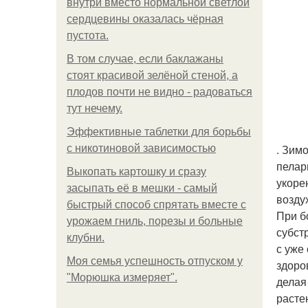
внутри вместо нормальной светлой
сердцевины оказалась чёрная
пустота.
В том случае, если баклажаны
стоят красивой зелёной стеной, а
плодов почти не видно - радоваться
тут нечему.
Эффективные таблетки для борьбы
. Зим
с никотиновой зависимостью
пелар
Выкопать картошку и сразу
укоре
засыпать её в мешки - самый
возду
быстрый способ спрятать вместе с
При б
урожаем гниль, порезы и больные
субст
клубни.
с уже
Моя семья успешность отпуском у
здоро
"Морюшка измеряет".
делая
расте