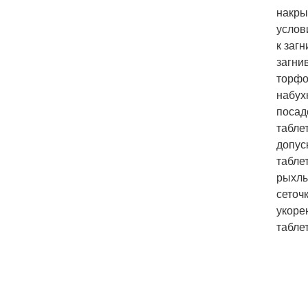
накры
услов
к заг
загни
торфо
набух
посад
табле
допус
табле
рыхлы
сеточ
укоре
табле