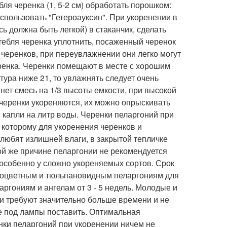
я черенка (1, 5-2 см) обработать порошком:
использовать "Гетероауксин". При укоренении в
ь должна быть легкой) в стаканчик, сделать
стебля черенка уплотнить, посаженный черенок
 черенков, при переувлажнении они легко могут
черенка. Черенки помещают в месте с хорошим
тура ниже 21, то увлажнять следует очень
нет смесь на 1/3 высоты емкости, при высокой
черенки укореняются, их можно опрыскивать
-2 капли на литр воды. Черенки пеларгоний при
 которому для укоренения черенков и
любят излишней влаги, в закрытой тепличке
ой же причине пеларгонии не рекомендуется
, особенно у сложно укореняемых сортов. Срок
Розоцветным и тюльпановидным пеларгониям для
ргониям и ангелам от 3 - 5 недель. Молодые и
и требуют значительно больше времени и не
ше под лампы поставить. Оптимальная
нки пеларгоний при укоренении ничем не