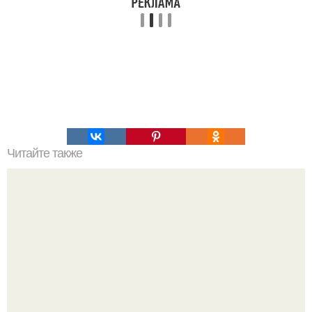
Читайте также
6 способов обаять любого человека по методике
спецслужб.