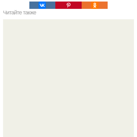
Читайте также
5 best Instagram proxies. Why Mobile Proxies?
Баклажаны отдельно не жарю.