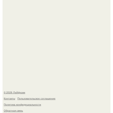
Смородины в этом году много, а обычное жидкое
варенье у нас как-то не очень едят.
В Дубае существует район, который кажется ошибкой
самой реальности.
© 2026 Лайфхаки
Контакты
Пользовательское соглашение
Политика конфидециальности
Обратная связь