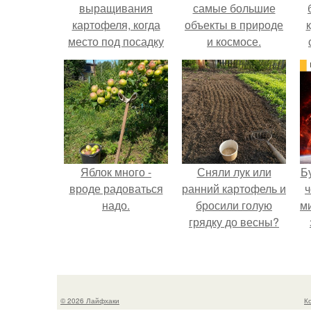
выращивания
самые большие
картофеля, когда
объекты в природе
место под посадку
и космосе.
ограничено.
Яблок много -
Сняли лук или
Б
вроде радоваться
ранний картофель и
ч
надо.
бросили голую
м
грядку до весны?
© 2026 Лайфхаки
К