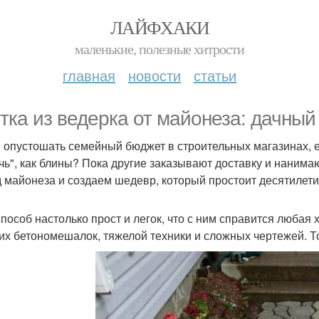
ЛАЙФХАКИ
маленькие, полезные хитрости
главная
новости
статьи
тка из ведерка от майонеза: дачный
 опустошать семейный бюджет в строительных магазинах, 
чь", как блины? Пока другие заказывают доставку и нанима
д майонеза и создаем шедевр, который простоит десятилети
способ настолько прост и легок, что с ним справится любая
их бетономешалок, тяжелой техники и сложных чертежей. То