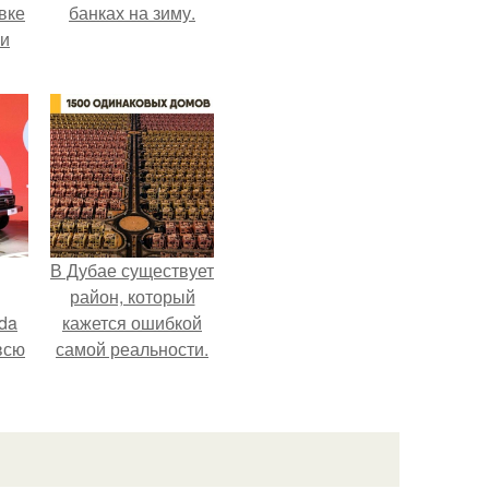
вке
банках на зиму.
ии
В Дубае существует
район, который
da
кажется ошибкой
всю
самой реальности.