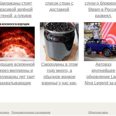
баклажаны стоят
список стран с
слухи о блокиро
красивой зелёной
доставкой
Steam в Росс
стеной, а плодов
развеял.
почти не видно -
радоваться тут
нечему.
удущее вселенной
Смородины в этом
Автоваз
ерез миллионы и
году много, а
крупнейшее
иллиарды лет таит
обычное жидкое
обновление La
захватывающие
варенье у нас как-
Niva Legend за 
тайны.
то не очень едят.
историю
представил.
онтакты
Пользовательское соглашение
Обратная связь