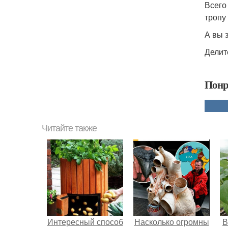
Всего
тропу
А вы 
Делит
Понр
Читайте также
Интересный способ
Насколько огромны
В