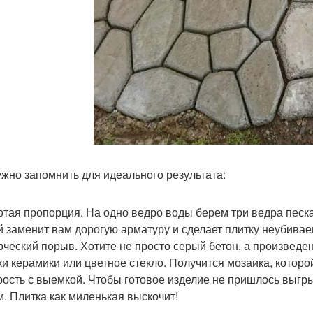
ужно запомнить для идеального результата:
лотая пропорция. На одно ведро воды берем три ведра песк
й заменит вам дорогую арматуру и сделает плитку неубивае
орческий порыв. Хотите не просто серый бетон, а произвед
ки керамики или цветное стекло. Получится мозаика, котор
трость с выемкой. Чтобы готовое изделие не пришлось выг
. Плитка как миленькая выскочит!