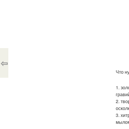
⇦
Что н
1. зо
грави
2. тв
оскол
3. хи
мылом