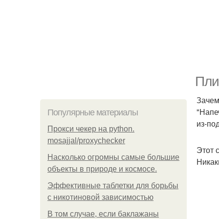
Пли
Зачем
"Напе
Популярные материалы
из-по
Прокси чекер на python.
mosajjal/proxychecker
Этот 
Насколько огромны самые большие
Никак
объекты в природе и космосе.
Эффективные таблетки для борьбы
с никотиновой зависимостью
В том случае, если баклажаны