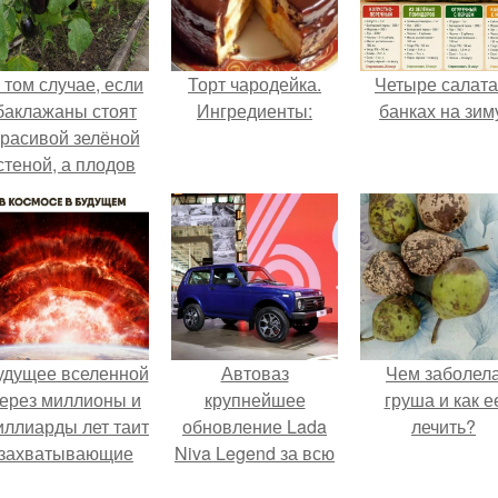
 том случае, если
Торт чародейка.
Четыре салата
баклажаны стоят
Ингредиенты:
банках на зим
красивой зелёной
стеной, а плодов
почти не видно -
радоваться тут
нечему.
удущее вселенной
Автоваз
Чем заболел
ерез миллионы и
крупнейшее
груша и как е
иллиарды лет таит
обновление Lada
лечить?
захватывающие
Niva Legend за всю
тайны.
историю