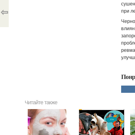
сушен
⇦
при л
Черно
влиян
запор
пробл
ревма
улучш
Понр
Читайте также