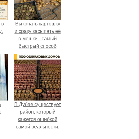
 в
Выкопать картошку
у.
и сразу засыпать её
в мешки - самый
быстрый способ
спрятать вместе с
урожаем гниль,
порезы и больные
клубни.
а
В Дубае существует
е
район, который
кажется ошибкой
самой реальности.