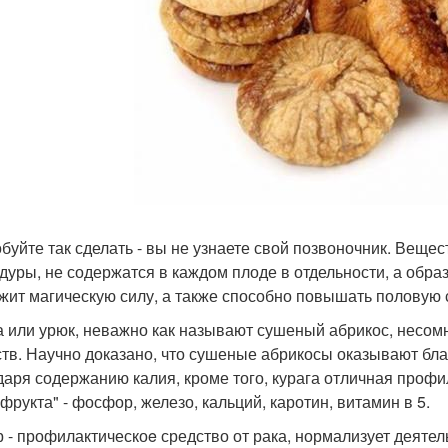
буйте так сделать - вы не узнаете свой позвоночник. Веще
дуры, не содержатся в каждом плоде в отдельности, а обра
жит магическую силу, а также способно повышать половую 
а или урюк, неважно как называют сушеный абрикос, несомн
тв. Научно доказано, что сушеные абрикосы оказывают бл
даря содержанию калия, кроме того, курага отличная профи
офрукта" - фосфор, железо, кальций, каротин, витамин в 5.
 - профилактическоe средство от рака, нормализует деятел