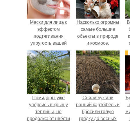
Маски для лица с
Насколько огромны
В
эффектом
самые большие
подтягивания
объекты в природе
упругость вашей
и космосе.
коже вернут.
Помидоры уже
Сняли лук или
Б
упёрлись в крышу
ранний картофель и
ч
теплицы, но
бросили голую
м
продолжают цвести
грядку до весны?
как сумасшедшие?