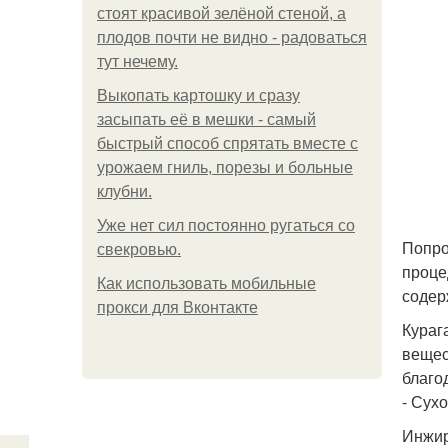
стоят красивой зелёной стеной, а
плодов почти не видно - радоваться
тут нечему.
Выкопать картошку и сразу
засыпать её в мешки - самый
быстрый способ спрятать вместе с
урожаем гниль, порезы и больные
клубни.
Уже нет сил постоянно ругаться со
Попро
свекровью.
проце
Как использовать мобильные
содер
прокси для Вконтакте
Кураг
вещес
благо
- Сух
Инжир