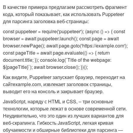
В качестве примера предлагаем рассмотреть фрагмент
кода, который показывает, как использовать Puppeteer
для парсинга заголовка веб-страницы:
const puppeteer = require('puppeteer'); (async () => { const
browser = await puppeteer.launch(); const page = await
browser.newPage(); await page.goto('https://example.com');
const pageTitle = await page.evaluate(() => { return
document.title; }); console.log(`Title of the webpage:
${pageTitle}`); await browser.close(); })();
Как видите, Puppeteer запускает браузер, переходит на
сайт
example.com
, извлекает заголовок страницы,
выводит его на консоль и закрывает браузер.
JavaScript, наряду с HTML и CSS, – три основные
технологии, которые лежат в основе современной сети.
Неудивительно, что это один из лучших вариантов для
веб-скрапинга. Гибкость JavaScript, легкая кривая
обучаемости и обширные библиотеки для парсинга —