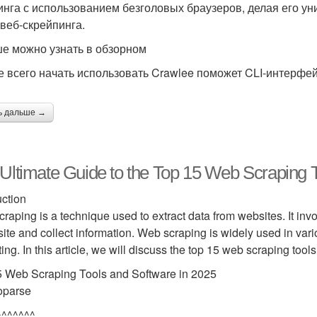
инга с использованием безголовых браузеров, делая его у
 веб‑скрейпинга.
е можно узнать в обзорном
 всего начать использовать Crawlee поможет CLI‑интерфе
ь дальше →
Ultimate Guide to the Top 15 Web Scraping T
uction
raping is a technique used to extract data from websites. It inv
ite and collect information. Web scraping is widely used in var
ing. In this article, we will discuss the top 15 web scraping tool
 Web Scraping Tools and Software in 2025
oparse
^^^^^^^