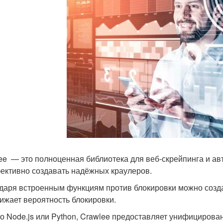
ee — это полноценная библиотека для веб‑скрейпинга и ав
ективно создавать надёжных краулеров.
даря встроенным функциям против блокировки можно созда
нижает вероятность блокировки.
то Node.js или Python, Crawlee предоставляет унифициров