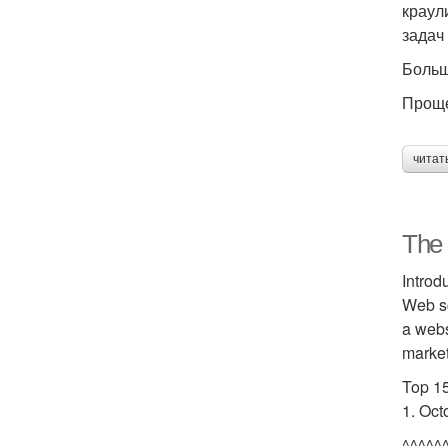
краул
задач
Больш
Проще
читат
The 
Introd
Web sc
a webs
market
Top 15
1. Oct
^^^^^