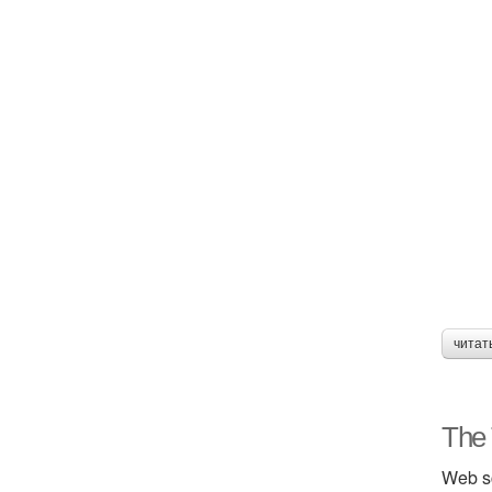
читат
The 
Web sc