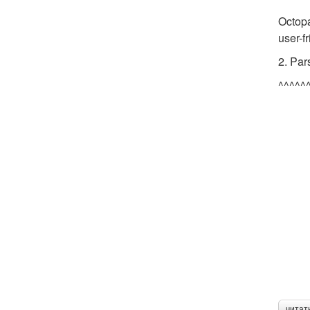
Octopa
user-f
2. Pa
^^^^^
читат