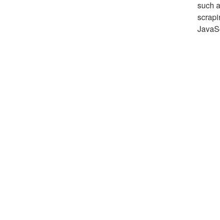
such a
scrapi
JavaSc