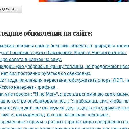
ь дальше →
ледние обновления на сайте:
колько огромны самые большие объекты в природе и космо
утат Горелкин слухи о блокировке Steam в России развеял.
ыре салата в банках на зиму.
идоры уже упёрлись в крышу теплицы, но продолжают цве
 нет сил постоянно ругаться со свекровью.
027 года Финляндия перестанет обслуживать опоры ЛЭП, че
йского интернет - трафика.
да мне говорят: "Я не Могу", я всегда вспоминаю свою маму
авно сестра опубликовала пост: "я набралась сил, чтобы пр
ните, как в детстве мы кидали друг в друга эти упрямые ко
 вкусу, как мармелад: в сезон закрываю побольше.
временные тюрьмы в разных странах мира совершенно по-
пулярные суши и роллы официально признали настоящим 