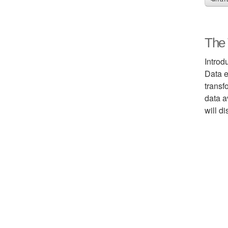
The 
Introd
Data e
transf
data a
will d