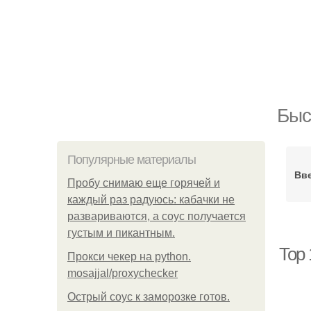
Быс
Популярные материалы
Вв
Пробу снимаю еще горячей и
каждый раз радуюсь: кабачки не
развариваются, а соус получается
густым и пикантным.
Top 
Прокси чекер на python.
mosajjal/proxychecker
Острый соус к заморозке готов.