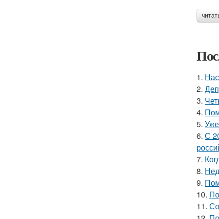
читат
Пос
1.
Нас
2.
Деп
3.
Чет
4.
Пом
5.
Уже
6.
С 2
росси
7.
Ког
8.
Нед
9.
Пом
10.
По
11.
Со
12.
По