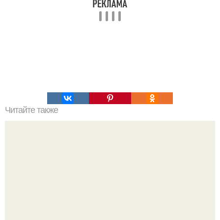
Читайте также
Командная строка интересное. Командная строка cmd,
почувствуй себя хакером.