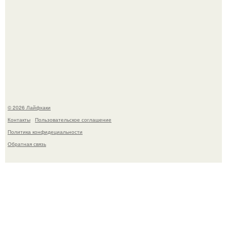
Ботва пожелтела, сосед уже достал вилы, и рука сама
тянется копать картошку.
© 2026 Лайфхаки
Контакты
Пользовательское соглашение
Политика конфидециальности
Обратная связь