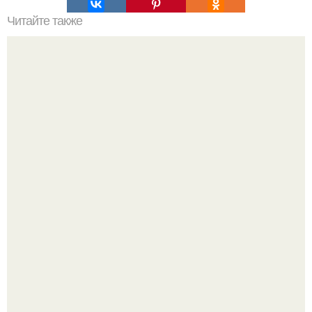
Читайте также
Варианты постройки фундамента под сарай своими
руками.
В том случае, если баклажаны стоят красивой зелёной