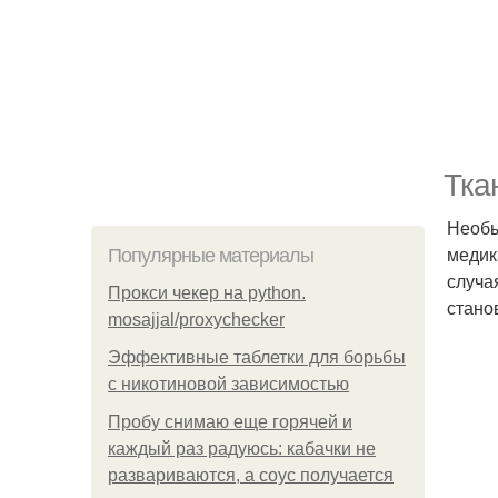
Тка
Необы
медик
Популярные материалы
случа
Прокси чекер на python.
стано
mosajjal/proxychecker
Эффективные таблетки для борьбы
с никотиновой зависимостью
Пробу снимаю еще горячей и
каждый раз радуюсь: кабачки не
развариваются, а соус получается