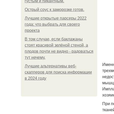
густым и пикантным.
Острый соус к заморозке готов.
Лучшие открытые парсеры 2022
года: что выбрать для своего
проекта
В том случае, если баклажаны
стоят красивой зелёной стеной, а
плодов почти не видно - радоваться
тут нечему.
Именн
Лучшие альтернативы веб-
трехм
скапперов для поиска информации
недос
в 2024 году
мышцы
Импла
хозяи
При п
ткане