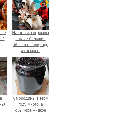
еще
Насколько огромны
дый
самые большие
объекты в природе
и космосе.
, а
ся
ш
Смородины в этом
нья
году много, а
обычное жидкое