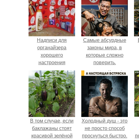
Надписи для
Самые абсурдные
органайзера
законы мира, в
хорошего
которые сложно
настроения
поверить.
распечатать. Идеи
"Органайзеров
Хорошего
Настроения" с
примерами
подарочков.
В том случае, если
Холодный душ - это
баклажаны стоят
не просто способ
красивой зелёной
проснуться быстро.
п