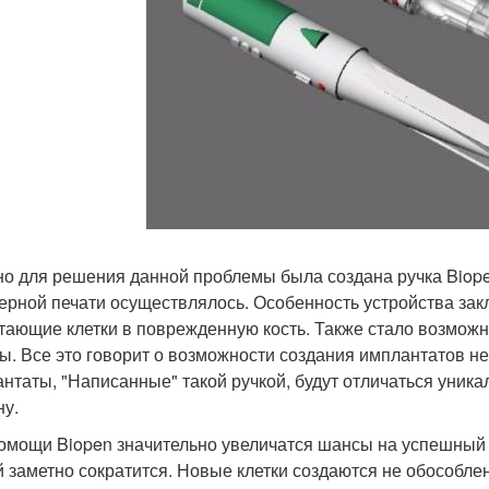
о для решения данной проблемы была создана ручка Biope
ерной печати осуществлялось. Особенность устройства закл
тающие клетки в поврежденную кость. Также стало возмож
. Все это говорит о возможности создания имплантатов н
нтаты, "Написанные" такой ручкой, будут отличаться уник
ну.
омощи Biopen значительно увеличатся шансы на успешный 
й заметно сократится. Новые клетки создаются не обособлен