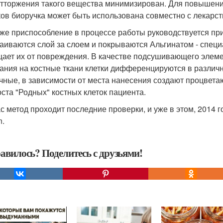
отторжения такого вещества минимизирован. Для повышен
ков биоручка может быть использована совместно с лекарс
же приспособление в процессе работы руководствуется при
аиваются слой за слоем и покрываются Альгинатом - специ
ает их от повреждения. В качестве подсушивающего элеме
ания на костные ткани клетки дифференцируются в различ
ные, в зависимости от места нанесения создают процвет
оста "Родных" костных клеток пациента.
с метод проходит последние проверки, и уже в этом, 2014 
n.
авилось? Поделитесь с друзьями!