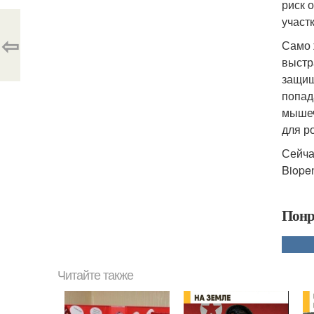
риск 
участ
⇦
Само 
выстр
защищ
попад
мышеч
для р
Сейча
Biope
Понр
Читайте также