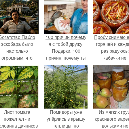
Богатство Пабло
100 причин почему
Пробу снимаю 
эскобара было
я с тобой дружу.
горячей и каж
настолько
Подарки. 100
раз радуюсь:
огромным, что
причин, почему ты
кабачки не
многие истории о
моя лучшая
развариваются
нём звучат как
подруга.
соус получает
вымысел.
густым и
пикантным.
Лист томата
Помидоры уже
Из мягких гру
пожелтел - и
упёрлись в крышу
красивого варе
оловина дачников
теплицы, но
дольками не