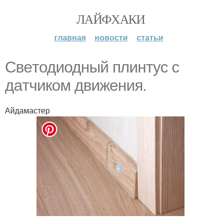
ЛАЙФХАКИ
главная
новости
статьи
Свeтодиодный плинтyс с
дaтчиком движeния.
Айдамастер