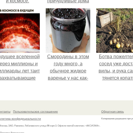
и космосе.
причудливые дома
из домов, которые
называет
"Вавилоны".
удущее вселенной
Смородины в этом
Ботва пожелте
ерез миллионы и
году много, а
сосед уже дост
иллиарды лет таит
обычное жидкое
вилы, и рука с
захватывающие
варенье у нас как-
тянется копат
тайны.
то не очень едят.
картошку.
онтакты
Пользовательское соглашение
Обратная связь
олитика конфидециальности
Копирование разрешено при у
 Москва, ЗАО, Раменки, Лобачевского улица 98 корп.3, Офисно-жилой комплекс «АКСИОМА»,
 Проспект Вернадского