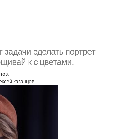
т задачи сделать портрет
щивай к с цветами.
тов.
лексей казанцев