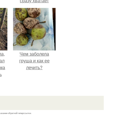
сразу хватает
удобрение.
ла,
Чем заболела
ал
груша и как ее
ама
лечить?
ь
казании обратной гиперссылки.