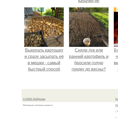
кабачки не
развариваются, а
соус получается
густым и
пикантным.
Выкопать картошку
Сняли лук или
Б
и сразу засыпать её
ранний картофель и
ч
в мешки - самый
бросили голую
м
быстрый способ
грядку до весны?
спрятать вместе с
урожаем гниль,
порезы и больные
клубни.
© 2026 Лайфхаки
К
П
Маленькие, полезные хитрости
г.
м.