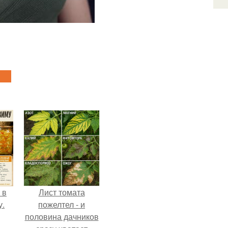
 в
Лист томата
у.
пожелтел - и
половина дачников