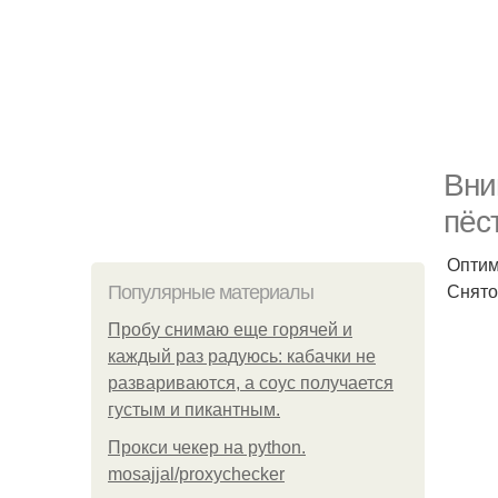
Вни
пёс
Оптим
Снято
Популярные материалы
Пробу снимаю еще горячей и
каждый раз радуюсь: кабачки не
развариваются, а соус получается
густым и пикантным.
Прокси чекер на python.
mosajjal/proxychecker