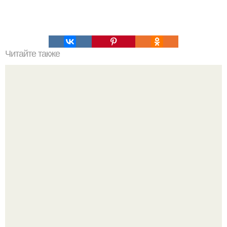
Читайте также
850 слов на английском языке, выучив которые, вы
будете свободно говорить!