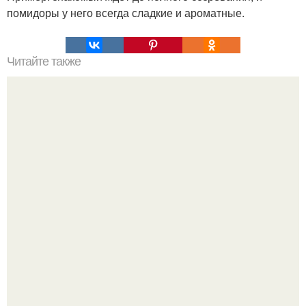
помидоры у него всегда сладкие и ароматные.
Читайте также
Что делать на ночевке с подругой. Как устроить весёлую
ночёвку с подружками