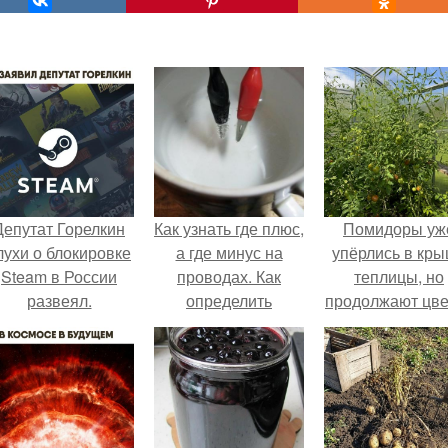
Депутат Горелкин
Как узнать где плюс,
Помидоры уж
лухи о блокировке
а где минус на
упёрлись в кр
Steam в России
проводах. Как
теплицы, но
развеял.
определить
продолжают цве
полярность, не
как сумасшедш
имея приборов.