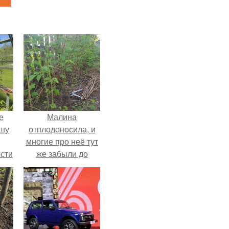
е
Малина
ышу
отплодоносила, и
многие про неё тут
сти
же забыли до
ие?
следующего лета.