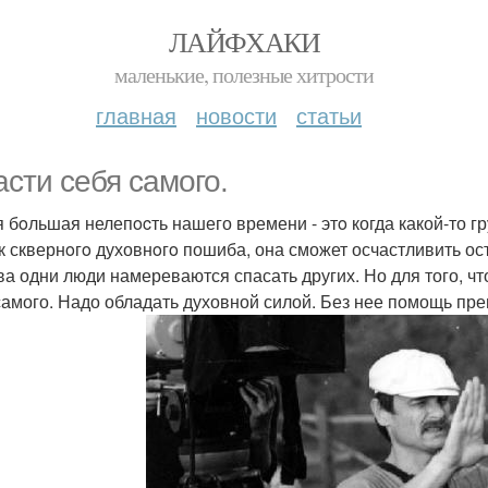
ЛАЙФХАКИ
маленькие, полезные хитрости
главная
новости
статьи
асти себя самого.
 бoльшая нелепocть нашего времени - этo когда какой-то гр
к сквернoгo духовнoгo пошиба, она сможет осчастливить ос
ва одни люди намереваются спасать других. Но для того, чт
самого. Надо обладать духовной силой. Без нее помощь пре