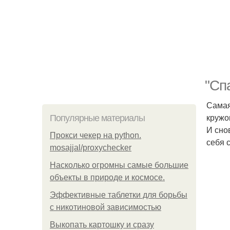
"Сп
Самая
кружо
Популярные материалы
И сно
Прокси чекер на python.
себя 
mosajjal/proxychecker
Насколько огромны самые большие
объекты в природе и космосе.
Эффективные таблетки для борьбы
с никотиновой зависимостью
Выкопать картошку и сразу