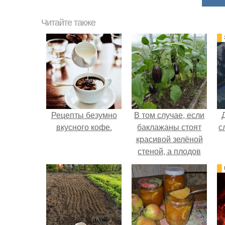
Читайте также
Рецепты безумно
В том случае, если
вкусного кофе.
баклажаны стоят
с
красивой зелёной
стеной, а плодов
почти не видно -
радоваться тут
нечему.