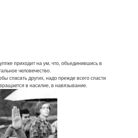
уппке приходит на ум, что, объединившись в
тальное человечество.
обы спacaть других, надо прежде всего спасти
вращается в насилие, в навязывание.