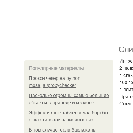
Сли
Ингре
2 пач
Популярные материалы
1 стак
Прокси чекер на python.
100 г
mosajjal/proxychecker
1 пли
Насколько огромны самые большие
Приго
объекты в природе и космосе.
Смеша
Эффективные таблетки для борьбы
с никотиновой зависимостью
В том случае, если баклажаны