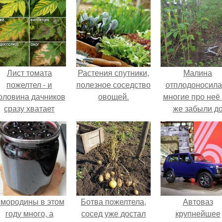
Лист томата
Растения спутники,
Малина
пожелтел - и
полезное соседство
отплодоносила
оловина дачников
овощей.
многие про неё 
сразу хватает
же забыли д
удобрение.
следующего ле
мородины в этом
Ботва пожелтела,
Автоваз
году много, а
сосед уже достал
крупнейшее