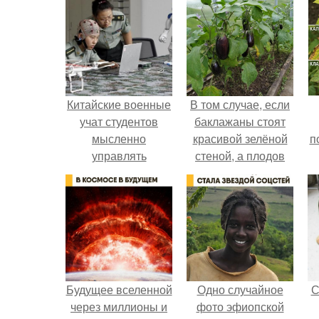
Китайские военные
В том случае, если
учат студентов
баклажаны стоят
мысленно
красивой зелёной
п
управлять
стеной, а плодов
роботами.
почти не видно -
радоваться тут
нечему.
Будущее вселенной
Одно случайное
С
через миллионы и
фото эфиопской