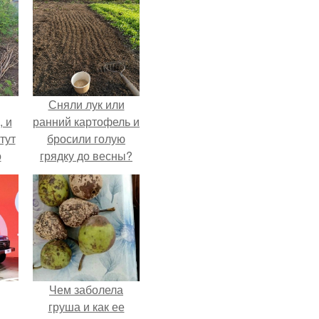
Сняли лук или
, и
ранний картофель и
тут
бросили голую
о
грядку до весны?
та.
Чем заболела
груша и как ее