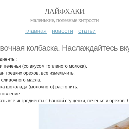
ЛАЙФХАКИ
маленькие, полезные хитрости
главная
новости
статьи
вочная колбаска. Наслаждайтесь вку
диенты:
ки печенья (со вкусом топленого молока).
ан грецких орехов, все измельчить.
р сливочного масла.
тка шоколада (молочного) растопить.
товление:
ть все ингредиенты с банкой сгущенки, печенья и орехов. 