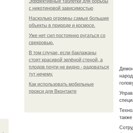
Эффективные таблетки для борьбы
с никотиновой зависимостью
Насколько огромны самые большие
объекты в природе и космосе.
Уже нет сил постоянно ругаться со
свекровью.
В том случае, если баклажаны
стоят красивой зелёной стеной, а
плодов почти не видно - радоваться
Демон
тут нечему.
народ
голов
Как использовать мобильные
прокси для Вконтакте
Управ
специ
Техно
также
Сотру