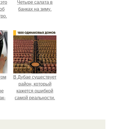
 это
Четыре салата в
об
банках на зиму.
ро.
том
В Дубае существует
район, который
ое
кажется ошибкой
ак-
самой реальности.
т.