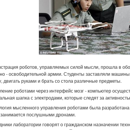
страция роботов, управляемых силой мысли, прошла в обо
но - освободительной армии. Студенты заставляли машины
у, двигать руками и брать со стола различные предметы.
ление роботами через интерфейс мозг - компьютер осущест
альная шапка с электродами, которые следят за активнос
логия мысленного управления роботами была разработана 
 занимается послушными дронами.
дники лаборатории говорят о гражданском назначении технол