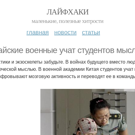
ЛАЙФХАКИ
маленькие, полезные хитрости
главная
новости
статьи
айские военные учат студентов мыс
тики и экзоскелеты забудьте. В войнах будущего вместо л
еческой мыслью. В военной академии Китая студентов учат 
фровывают мозговую активность и переводят ее в команд