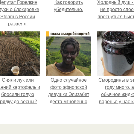
Депутат Горелкин
Как говорить
Холодный душ -
лухи о блокировке
убедительно.
не просто спос
Steam в России
проснуться быст
развеял.
Сняли лук или
Одно случайное
Смородины в э
анний картофель и
фото эфиопской
году много, а
бросили голую
девушки Элизабет
обычное жидк
грядку до весны?
деста мгновенно
варенье у нас к
разлетелось по
то не очень едя
всему интернету и
сделало её новой
звездой соцсетей.