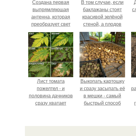
Создана первая
В том случае, если
выпрямляющая
баклажаны стоят
с
антенна, которая
красивой зелёной
преобразует свет
стеной, а плодов
прямо в
почти не видно -
постоянный
радоваться тут
электрический ток.
нечему.
Лист томата
Выкопать картошку
пожелтел - и
и сразу засыпать её
р
половина дачников
в мешки - самый
сразу хватает
быстрый способ
удобрение.
спрятать вместе с
урожаем гниль,
порезы и больные
клубни.