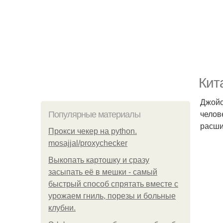
Кит
Джойс
челов
Популярные материалы
расши
Прокси чекер на python.
mosajjal/proxychecker
Выкопать картошку и сразу
засыпать её в мешки - самый
быстрый способ спрятать вместе с
урожаем гниль, порезы и больные
клубни.