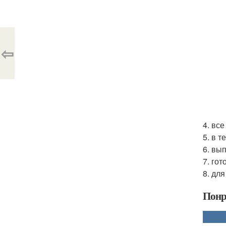
⇦
4. вс
5. в т
6. вы
7. го
8. дл
Понр