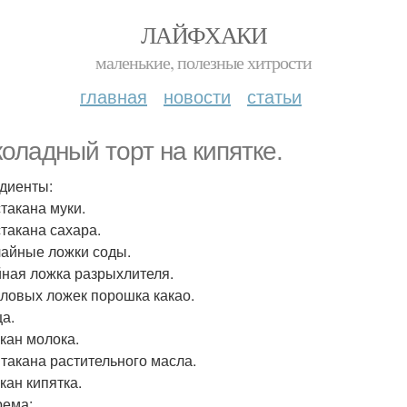
ЛАЙФХАКИ
маленькие, полезные хитрости
главная
новости
статьи
оладный торт на кипятке.
диенты:
 стакана муки.
 стакана сахара.
 чайные ложки соды.
айная ложка разрыхлителя.
толовых ложек порошка какао.
ца.
акан молока.
 Стакана растительного масла.
акан кипятка.
рема: