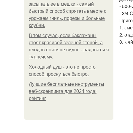
засыпать её в мешки - самый
- 500
быстрый способ спрятать вместе с
- 3/4 
урожаем гниль, порезы и больные
Приго
клубни.
1. см
2. от
В том случае, если баклажаны
3. к 
стоят красивой зелёной стеной, а
плодов почти не видно - радоваться
тут нечему.
Холодный душ - это не просто
способ проснуться быстро.
Лучшие бесплатные инструменты
веб-скрейпинга для 2024 года:
рейтинг