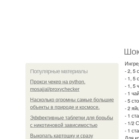
Шок
Ингре
- 2, 5
Популярные материалы
- 1, 5
Прокси чекер на python.
- 1, 5
mosajjal/proxychecker
- 1 ч
Насколько огромны самые большие
- 5 с
объекты в природе и космосе.
- 2 яй
- 1 ст
Эффективные таблетки для борьбы
- 1/2
с никотиновой зависимостью
- 1 ст
Выкопать картошку и сразу
Для к