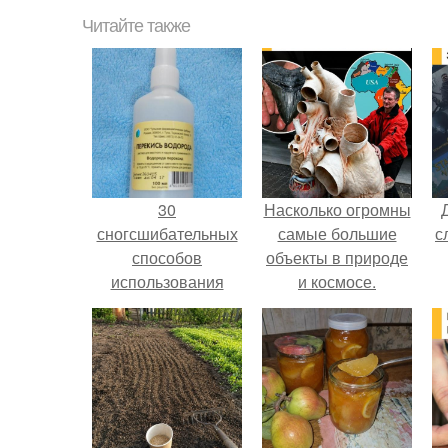
Читайте также
30
Насколько огромны
сногсшибательных
самые большие
с
способов
объекты в природе
использования
и космосе.
перекиси водорода,
о которых вы
должны знать!