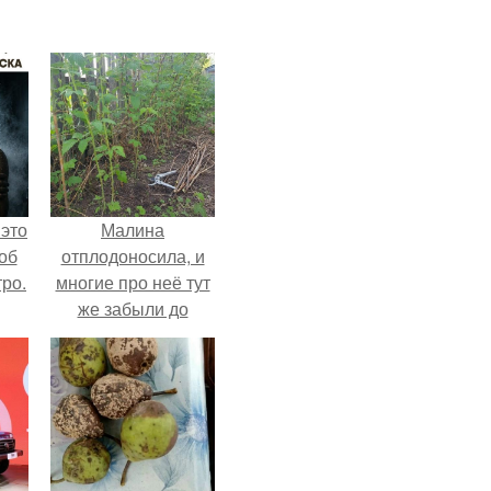
 это
Малина
об
отплодоносила, и
ро.
многие про неё тут
же забыли до
следующего лета.