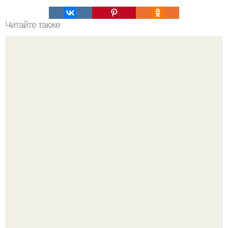
Читайте также
30 сногсшибательных способов использования перекиси
водорода, о которых вы должны знать!