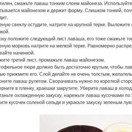
тилен, смажьте лаваш тонким слоем майонеза. Используйт
тывается майонезом и держит форму. Слишком тонкий, почт
дит.
реную свеклу остудите, натрите на крупной терке. Выложи
кой.
ерху положите следующий лист лаваша, его тоже смажьте т
реную морковь натрите на мелкой терке. Равномерно распр
вайте начинкой.
ожите третий лист, промажьте лаваш майонезом.
ртофельное пюре должно быть достаточно крутым, чтобы ла
ью прижмите его. Слой делайте не очень толстым, желател
ерните лаваш рулетом. Сворачивать нужно по короткой стор
верните в пленку, краешки закрутите. Уберите лаваш в холо
станьте охлажденную закуску, нарежьте лаваш кусочками по
ите кусочек соленой сельди и украсьте закуску зеленым лук