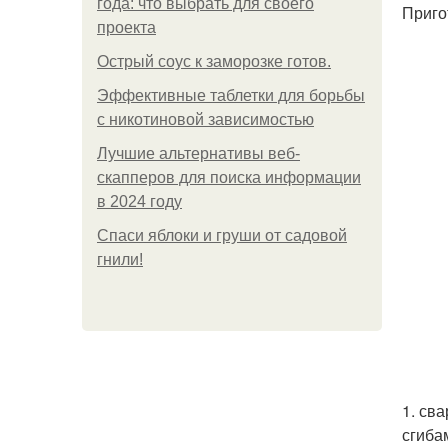
года: что выбрать для своего
Приго
проекта
Острый соус к заморозке готов.
Эффективные таблетки для борьбы
с никотиновой зависимостью
Лучшие альтернативы веб-
скапперов для поиска информации
в 2024 году
Спаси яблоки и груши от садовой
гнили!
1. св
сгиба