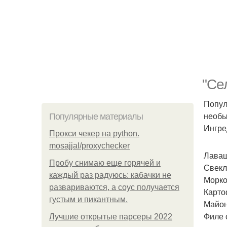
"Се
Попул
необы
Популярные материалы
Ингре
Прокси чекер на python.
mosajjal/proxychecker
Лаваш
Пробу снимаю еще горячей и
Свекла
каждый раз радуюсь: кабачки не
Морков
развариваются, а соус получается
Картоф
густым и пикантным.
Майоне
Филе с
Лучшие открытые парсеры 2022