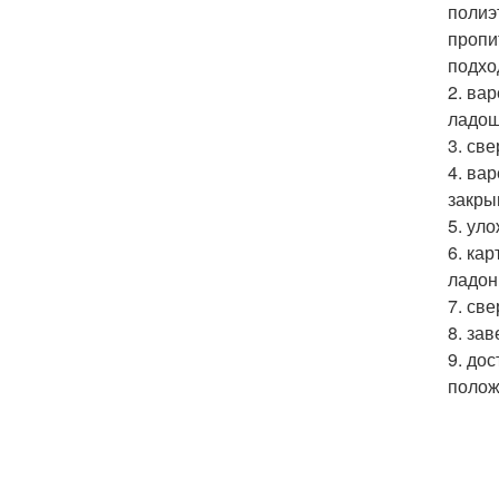
полиэ
пропи
подхо
2. ва
ладош
3. св
4. ва
закры
5. ул
6. ка
ладон
7. св
8. за
9. до
полож