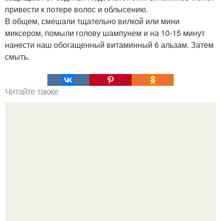
привести к потере волос и облысению.
В общем, смешали тщательно вилкой или мини
миксером, помыли голову шампунем и на 10-15 минут
нанести наш обогащенный витаминный 6 альзам. Затем
смыть.
Читайте также
Для защиты роз от от ржавчины, пятнистости и
мучнистой росы хорошо помогает следующее средство.