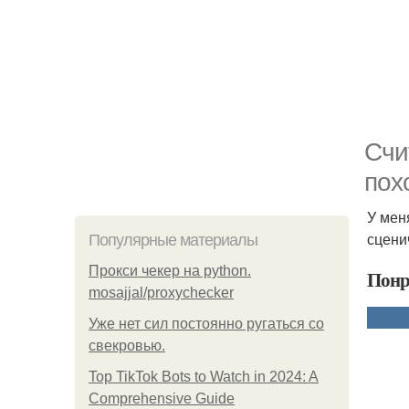
Счи
пох
У мен
сцени
Популярные материалы
Прокси чекер на python.
Понр
mosajjal/proxychecker
Уже нет сил постоянно ругаться со
свекровью.
Top TikTok Bots to Watch in 2024: A
Comprehensive Guide