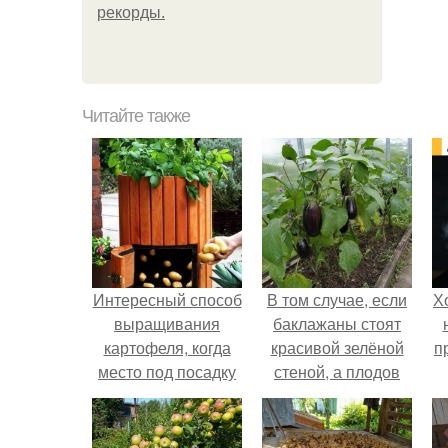
рекорды.
Читайте также
Интересный способ
В том случае, если
Х
выращивания
баклажаны стоят
картофеля, когда
красивой зелёной
п
место под посадку
стеной, а плодов
ограничено.
почти не видно -
радоваться тут
нечему.