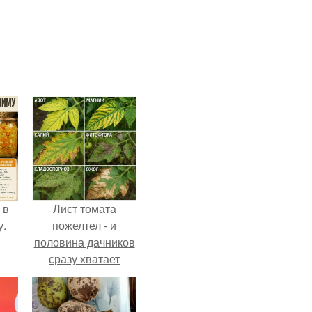
 в
Лист томата
у.
пожелтел - и
половина дачников
сразу хватает
удобрение.