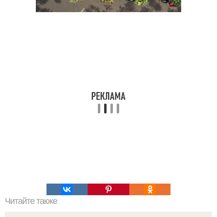
Читайте также