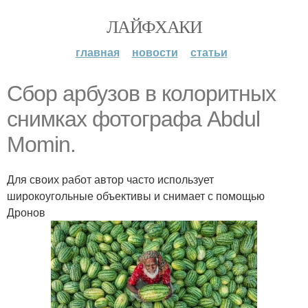
ЛАЙФХАКИ
главная
новости
статьи
Сбор арбузов в колоритных
снимках фотографа Abdul
Momin.
Для своих работ автор часто использует
широкоугольные объективы и снимает с помощью
Дронов