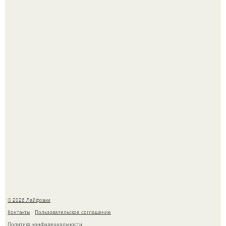
Будущее вселенной через миллионы и миллиарды лет
таит захватывающие тайны.
Ботва пожелтела, сосед уже достал вилы, и рука сама
тянется копать картошку.
© 2026 Лайфхаки
Контакты
Пользовательское соглашение
Политика конфидециальности