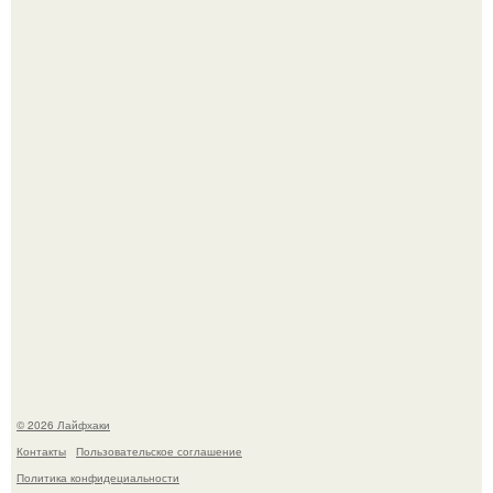
Малина отплодоносила, и многие про неё тут же забыли
до следующего лета.
Домашние питомцы способны продлить жизнь своих
хозяев на 6-10 лет.
© 2026 Лайфхаки
Контакты
Пользовательское соглашение
Политика конфидециальности