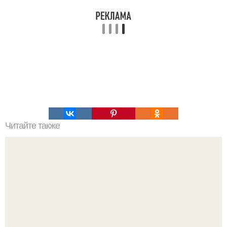
Читайте также
Три наивкуснейших рецепта варенья из тыквы.