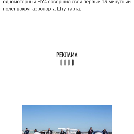
одномоторный HY4 совершил свой первый 15-минутный
полет вокруг аэропорта Штутгарта.