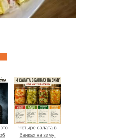
 это
Четыре салата в
об
банках на зиму.