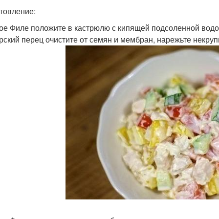
товление:
ое Филе положите в кастрюлю с кипящей подсоленной водой 
рский перец очистите от семян и мембран, нарежьте некруп