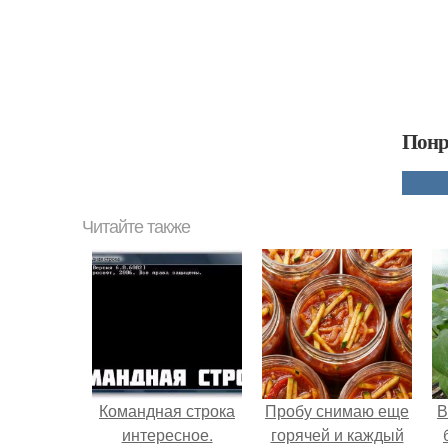
Понр
Читайте также
Командная строка
Пробу снимаю еще
В
интересное.
горячей и каждый