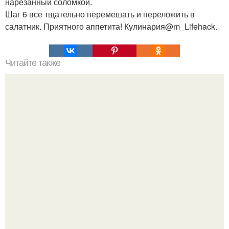
нарезанный соломкой.
Шаг 6 все тщательно перемешать и переложить в
салатник. Приятного аппетита! Кулинария@m_Lifehack.
Читайте также
Командная строка интересное. Командная строка cmd,
почувствуй себя хакером.