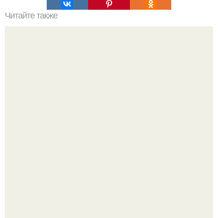
Читайте также
Выучить китайский? -.
В том случае, если баклажаны стоят красивой зелёной
стеной, а плодов почти не видно - радоваться тут