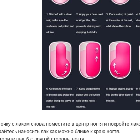
сточку с лаком снова поместите в центр ногтя и покройте лак
арайтесь наносить лак как можно ближе к краю ногтя.
торите шаг 6 с другой стороны ногтя.