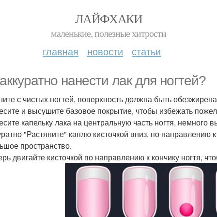
ЛАЙФХАКИ
маленькие, полезные хитрости
главная
новости
статьи
 аккуратно нанести лак для ногтей?
чните с чистых ногтей, поверхность должна быть обезжирена
несите и высушите базовое покрытие, чтобы избежать пожел
несите капельку лака на центральную часть ногтя, немного 
куратно "Растяните" каплю кисточкой вниз, по направлению к
ьшое пространство.
перь двигайте кисточкой по направлению к кончику ногтя, ч