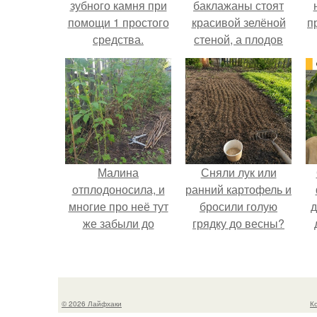
зубного камня при
баклажаны стоят
помощи 1 простого
красивой зелёной
п
средства.
стеной, а плодов
почти не видно -
радоваться тут
нечему.
Малина
Сняли лук или
отплодоносила, и
ранний картофель и
многие про неё тут
бросили голую
д
же забыли до
грядку до весны?
следующего лета.
в
з
© 2026 Лайфхаки
К