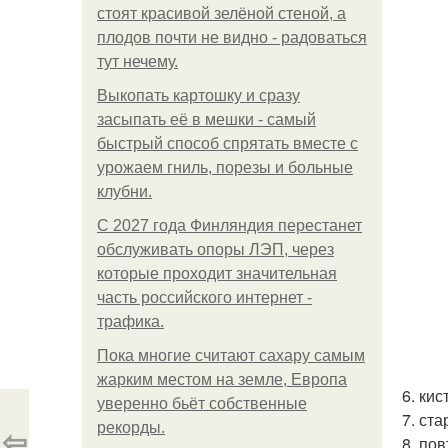
стоят красивой зелёной стеной, а
плодов почти не видно - радоваться
тут нечему.
Выкопать картошку и сразу
засыпать её в мешки - самый
быстрый способ спрятать вместе с
урожаем гниль, порезы и больные
клубни.
С 2027 года Финляндия перестанет
обслуживать опоры ЛЭП, через
которые проходит значительная
часть российского интернет -
трафика.
Пока многие считают сахару самым
жарким местом на земле, Европа
6. ки
уверенно бьёт собственные
7. ст
⇦
рекорды.
8. пов