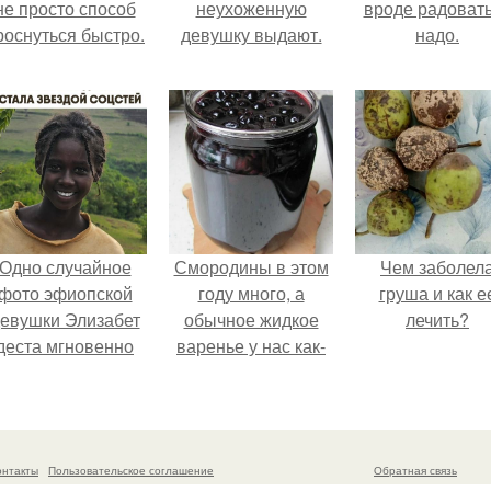
не просто способ
неухоженную
вроде радоват
роснуться быстро.
девушку выдают.
надо.
Одно случайное
Смородины в этом
Чем заболел
фото эфиопской
году много, а
груша и как е
евушки Элизабет
обычное жидкое
лечить?
деста мгновенно
варенье у нас как-
разлетелось по
то не очень едят.
сему интернету и
сделало её новой
вездой соцсетей.
онтакты
Пользовательское соглашение
Обратная связь