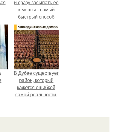
ься
и сразу засыпать её
в мешки - самый
быстрый способ
спрятать вместе с
урожаем гниль,
порезы и больные
клубни.
а
В Дубае существует
е
район, который
кажется ошибкой
самой реальности.