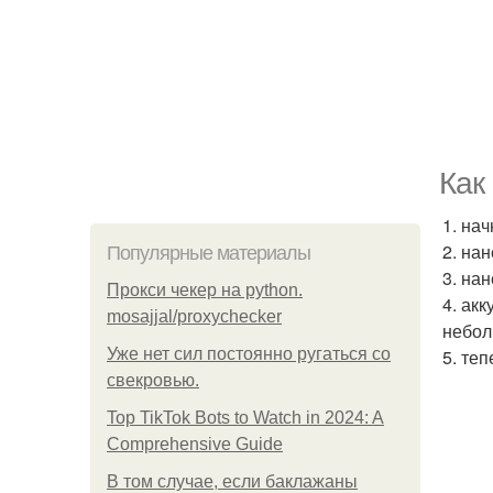
Как
1. на
2. на
Популярные материалы
3. на
Прокси чекер на python.
4. ак
mosajjal/proxychecker
небол
Уже нет сил постоянно ругаться со
5. те
свекровью.
Top TikTok Bots to Watch in 2024: A
Comprehensive Guide
В том случае, если баклажаны