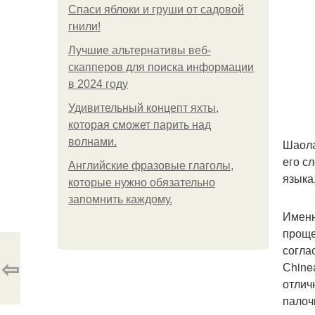
Спаси яблоки и груши от садовой
гнили!
Лучшие альтернативы веб-
скапперов для поиска информации
в 2024 году
Удивительный концепт яхты,
которая сможет парить над
волнами.
Шаола
его с
Английские фразовые глаголы,
языка
которые нужно обязательно
запомнить каждому.
Именн
проще
согла
⇦
Сhine
отлич
палоч