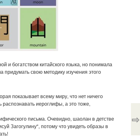
ной и богатством китайского языка, но понимала
ла придумать свою методику изучения этого
орая показывает всему миру, что нет ничего
ь распознавать иероглифы, а это тоже,
⇨
лифического письма. Очевидно, шаолан в детстве
суй Загогулину", потому что увидеть образы в
ать!