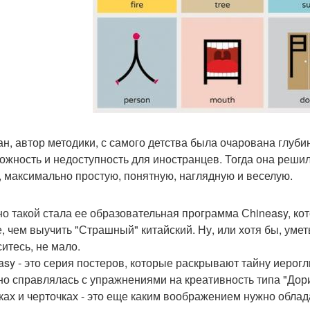
н, автор методики, с самого детства была очарована глуби
ложность и недоступность для иностранцев. Тогда она реши
, максимально простую, понятную, наглядную и веселую.
о такой стала ее образовательная программа Сhineasy, кот
, чем выучить "Страшный" китайский. Ну, или хотя бы, умет
ситесь, не мало.
asy - это серия постеров, которые раскрывают тайну иерог
но справлялась с упражнениями на креативность типа "Дори
ках и черточках - это еще каким воображением нужно облад