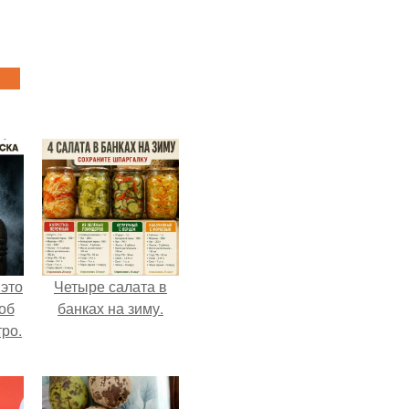
 это
Четыре салата в
об
банках на зиму.
ро.