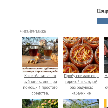
Понр
Читайте также
Как избавиться от
Пробу снимаю еще
Н
зубного камня при
горячей и каждый
помощи 1 простого
раз радуюсь:
о
средства.
кабачки не
развариваются, а
соус получается