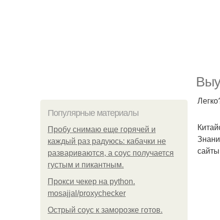
Выу
Легко
Популярные материалы
Китай
Пробу снимаю еще горячей и
Знани
каждый раз радуюсь: кабачки не
сайты
развариваются, а соус получается
густым и пикантным.
Прокси чекер на python.
mosajjal/proxychecker
Острый соус к заморозке готов.