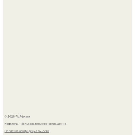
В Дубае существует район, который кажется ошибкой
самой реальности.
Академик ран Онищенко призвал россиян не ездить
отдыхать за границу: "Зачем Ездить в Турцию, Когда у
нас в Стране Есть Практически все".
© 2026 Лайфхаки
Контакты
Пользовательское соглашение
Политика конфидециальности