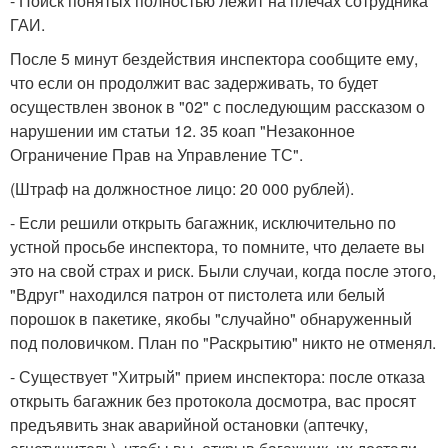
- Поиск понятых полностью лежит на плечах сотрудника
ГАИ.
После 5 минут бездействия инспектора сообщите ему,
что если он продолжит вас задерживать, то будет
осуществлен звонок в "02" с последующим рассказом о
нарушении им статьи 12. 35 коап "Незаконное
Ограничение Прав на Управление ТС".
(Штраф на должностное лицо: 20 000 рублей).
- Если решили открыть багажник, исключительно по
устной просьбе инспектора, то помните, что делаете вы
это на свой страх и риск. Были случаи, когда после этого,
"Вдруг" находился патрон от пистолета или белый
порошок в пакетике, якобы "случайно" обнаруженный
под половичком. План по "Раскрытию" никто не отменял.
- Существует "Хитрый" прием инспектора: после отказа
открыть багажник без протокола досмотра, вас просят
предъявить знак аварийной остановки (аптечку,