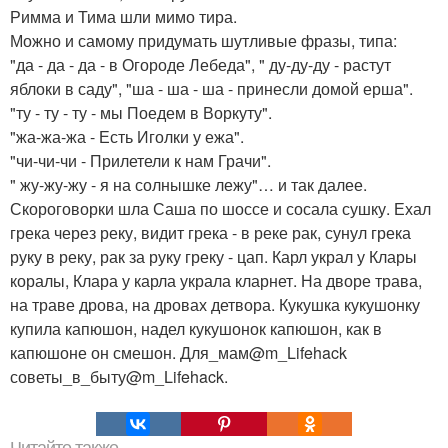
Римма и Тима шли мимо тира.
Можно и самому придумать шутливые фразы, типа:
"да - да - да - в Огороде Лебеда", " ду-ду-ду - растут
яблоки в саду", "ша - ша - ша - принесли домой ерша".
"ту - ту - ту - мы Поедем в Воркуту".
"жа-жа-жа - Есть Иголки у ежа".
"чи-чи-чи - Прилетели к нам Грачи".
" жу-жу-жу - я на солнышке лежу"… и так далее.
Скороговорки шла Саша по шоссе и сосала сушку. Ехал
грека через реку, видит грека - в реке рак, сунул грека
руку в реку, рак за руку греку - цап. Карл украл у Клары
коралы, Клара у карла украла кларнет. На дворе трава,
на траве дрова, на дровах детвора. Кукушка кукушонку
купила капюшон, надел кукушонок капюшон, как в
капюшоне он смешон. Для_мам@m_Lifehack
советы_в_быту@m_Lifehack.
Читайте также