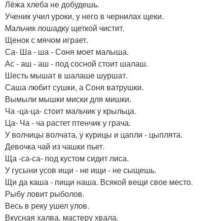
Лёжа хлеба не добудешь.
Ученик учил уроки, у него в чернилах щеки.
Мальчик лошадку щеткой чистит.
Щенок с мячом играет.
Са- Ша - ша - Соня моет малыша.
Ас - аш - аш - под сосной стоит шалаш.
Шесть мышат в шалаше шуршат.
Саша любит сушки, а Соня ватрушки.
Вымыли мышки миски для мишки.
Ча -ца-ца- стоит мальчик у крыльца.
Ца- Ча - ча растет птенчик у грача.
У волчицы волчата, у курицы и цапли - цыплята.
Девочка чай из чашки пьет.
Ща -са-са- под кустом сидит лиса.
У гусыни усов ищи - не ищи - не сыщешь.
Щи да каша - пищи наша. Всякой вещи свое место.
Рыбу ловит рыболов.
Весь в реку ушел улов.
Вкусная халва, мастеру хвала.