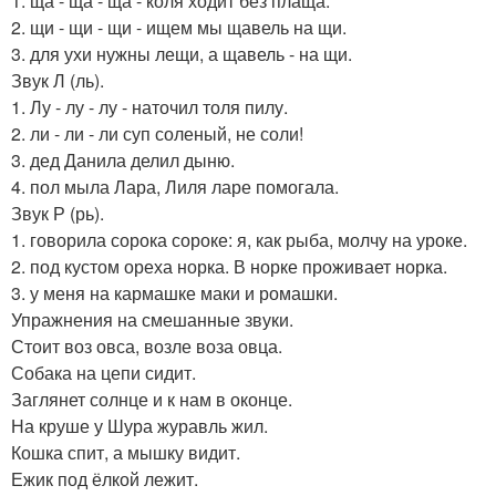
1. ща - ща - ща - коля ходит без плаща.
2. щи - щи - щи - ищем мы щавель на щи.
3. для ухи нужны лещи, а щавель - на щи.
Звук Л (ль).
1. Лу - лу - лу - наточил толя пилу.
2. ли - ли - ли суп соленый, не соли!
3. дед Данила делил дыню.
4. пол мыла Лара, Лиля ларе помогала.
Звук Р (рь).
1. говорила сорока сороке: я, как рыба, молчу на уроке.
2. под кустом ореха норка. В норке проживает норка.
3. у меня на кармашке маки и ромашки.
Упражнения на смешанные звуки.
Стоит воз овса, возле воза овца.
Собака на цепи сидит.
Заглянет солнце и к нам в оконце.
На круше у Шура журавль жил.
Кошка спит, а мышку видит.
Ежик под ёлкой лежит.