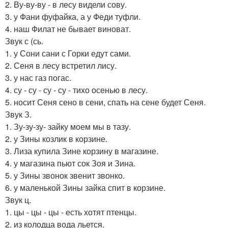
2. Ву-ву-ву - в лесу видели сову.
3. у Фани фуфайка, а у Феди туфли.
4. наш Филат не бывает виноват.
Звук с (сь.
1. у Сони сани с Горки едут сами.
2. Сеня в лесу встретил лису.
3. у нас газ погас.
4. су - су - су - су - тихо осенью в лесу.
5. носит Сеня сено в сени, спать на сене будет Сеня.
Звук З.
1. Зу-зу-зу- зайку моем мы в тазу.
2. у Зины козлик в корзине.
3. Лиза купила Зине корзину в магазине.
4. у магазина пьют сок Зоя и Зина.
5. у Зины звонок звенит звонко.
6. у маленькой Зины зайка спит в корзине.
Звук ц.
1. цы - цы - цы - есть хотят птенцы.
2. из колодца вода льется.