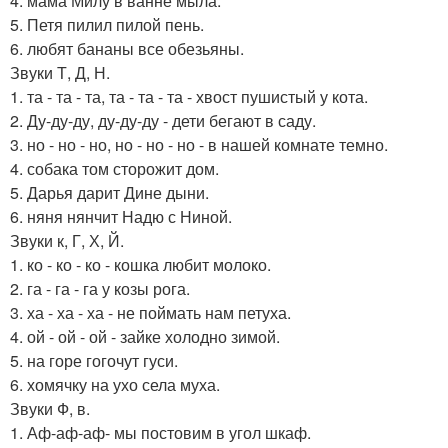
4. мама Милу в ванне мыла.
5. Петя пилил пилой пень.
6. любят бананы все обезьяны.
Звуки Т, Д, Н.
1. та - та - та, та - та - та - хвост пушистый у кота.
2. Ду-ду-ду, ду-ду-ду - дети бегают в саду.
3. но - но - но, но - но - но - в нашей комнате темно.
4. собака том сторожит дом.
5. Дарья дарит Дине дыни.
6. няня нянчит Надю с Ниной.
Звуки к, Г, Х, Й.
1. ко - ко - ко - кошка любит молоко.
2. га - га - га у козы рога.
3. ха - ха - ха - не поймать нам петуха.
4. ой - ой - ой - зайке холодно зимой.
5. на горе гогочут гуси.
6. хомячку на ухо села муха.
Звуки Ф, в.
1. Аф-аф-аф- мы постовим в угол шкаф.