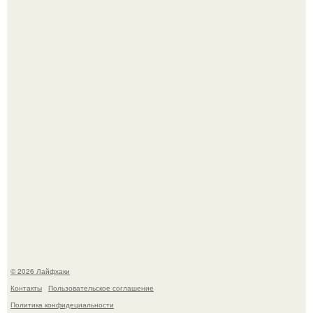
Чем заболела груша и как ее лечить?
В Дубае существует район, который кажется ошибкой
самой реальности.
© 2026 Лайфхаки
Контакты
Пользовательское соглашение
Политика конфидециальности