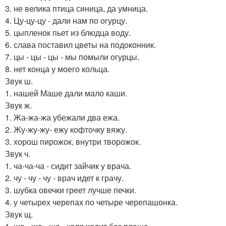
3. не велика птица синица, да умница.
4. Цу-цу-цу - дали нам по огурцу.
5. цыпленок пьет из блюдца воду.
6. слава поставил цветы на подоконник.
7. цы - цы - цы - мы помыли огурцы.
8. нет конца у моего кольца.
Звук ш.
1. нашей Маше дали мало каши.
Звук ж.
1. Жа-жа-жа убежали два ежа.
2. Жу-жу-жу- ежу кофточку вяжу.
3. хорош пирожок, внутри творожок.
Звук ч.
1. ча-ча-ча - сидит зайчик у врача.
2. чу - чу - чу - врач идет к грачу.
3. шубка овечки греет лучше печки.
4. у четырех черепах по четыре черепашонка.
Звук щ.